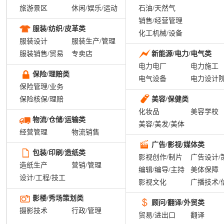
旅游景区
休闲/娱乐/运动
石油/天然气
销售/经营管理
服装/纺织/皮革类
化工机械/设备
服装设计
服装生产/管理
服装销售/贸易
专卖店
新能源/电力/电气类
电力电厂
电力施工
保险/理赔类
电气设备
电力设计
保险管理/业务
保险核保/理赔
美容/保健类
化妆品
美容学校
物流/仓储/运输类
美容/美发/美体
经营管理
物流销售
广告/影视/媒体类
包装/印刷/造纸类
影视创作/制片
广告设计/
造纸生产
营销/管理
编辑/编导/主持
美体保障
设计/工程/技工
影视文化
广播技术/
影楼/秀场策划类
顾问/翻译/外贸类
摄影技术
行政/管理
贸易/进出口
翻译