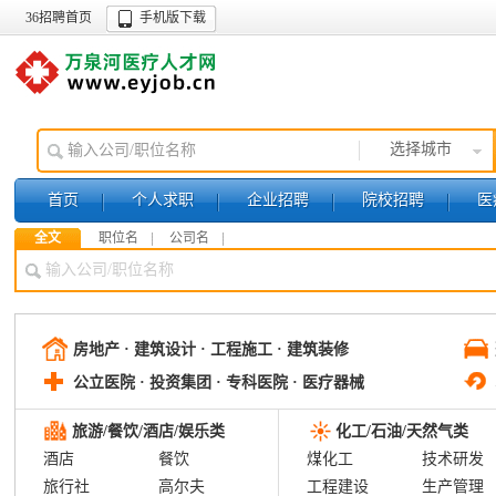
36招聘首页
手机版下载
选择城市
首页
个人求职
企业招聘
院校招聘
医
全文
职位名
公司名
销售/市场营销
房地产 · 建筑设计 · 工程施工 · 建筑装修
公立医院 · 投资集团 · 专科医院 · 医疗器械
旅游/餐饮/酒店/娱乐类
化工/石油/天然气类
酒店
餐饮
煤化工
技术研发
旅行社
高尔夫
工程建设
生产管理