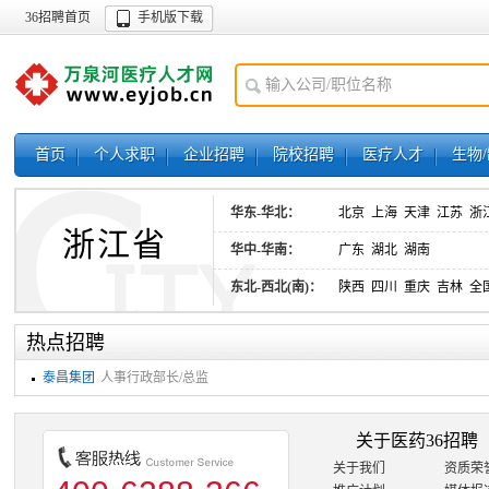
36招聘首页
手机版下载
首页
个人求职
企业招聘
院校招聘
医疗人才
生物
华东-华北：
北京
上海
天津
江苏
浙
浙江省
华中-华南：
广东
湖北
湖南
东北-西北(南)：
陕西
四川
重庆
吉林
全
热点招聘
泰昌集团
人事行政部长/总监
关于医药36招聘
关于我们
资质荣