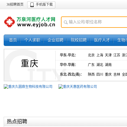
36招聘首页
手机版下载
首页
个人求职
企业招聘
院校招聘
医疗人才
生物
华东-华北：
北京
上海
天津
江苏
浙
重庆
华中-华南：
广东
湖北
湖南
东北-西北(南)：
陕西
四川
重庆
吉林
全
热点招聘