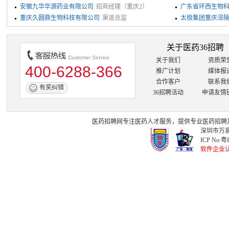
安徽九华华源药业有限公司
招商经理（重庆2）
广东省环西生物
重庆久圆鼎生物科技有限公司
渠道总监
经理
太极集团重庆涪
关于医药36招聘
关于我们
资质荣
400-6288-366
推广计划
媒体报
合作客户
联系我
有奖纠错
36招聘活动
申请友情
医药招聘网
专注
医药人才
服务，提供专业
医药招聘
深圳市万泉
ICP No:
粤B
软件企业